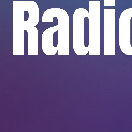
l
Radi